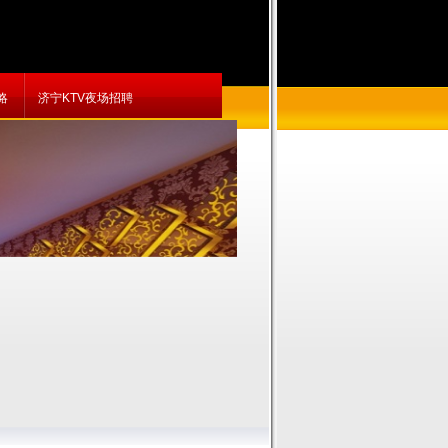
略
济宁KTV夜场招聘